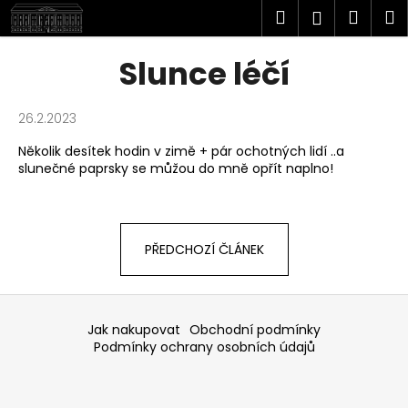
K
Přejít
Hledat
Náku
M
Přihlášen
na
o
obsah
Zpět
Zpět
košík
š
Slunce léčí
í
C
k
o
26.2.2023
p
Několik desítek hodin v zimě + pár ochotných lidí ..a
o
slunečné paprsky se můžou do mně opřít naplno!
t
ř
e
PŘEDCHOZÍ ČLÁNEK
b
u
Z
j
á
Jak nakupovat
Obchodní podmínky
e
p
Podmínky ochrany osobních údajů
t
a
e
t
n