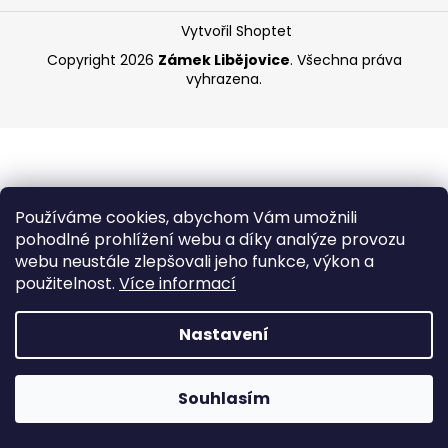
í
a
Vytvořil Shoptet
j
Copyright 2026
Zámek Libějovice
. Všechna práva
í
vyhrazena.
t
?
Používáme cookies, abychom Vám umožnili
HLEDAT
pohodlné prohlížení webu a díky analýze provozu
webu neustále zlepšovali jeho funkce, výkon a
použitelnost.
Více informací
Nastavení
Souhlasím