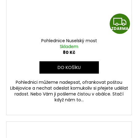
Z
ZDARMA
D
Pohlednice Nuselský most
A
Skladem
80 Kč
R
DO KOŠÍKU
M
Pohlednici můžeme nadepsat, ofrankovat poštou
A
Libějovice a nechat odeslat komukoliv si přejete udělat
radost. Nebo Vám ji pošleme čistou v obálce. Stačí
když nám to...