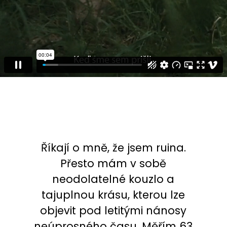
a
j
í
t
?
HLEDAT
Říkají o mně, že jsem ruina.
Přesto mám v sobě
neodolatelné kouzlo a
tajuplnou krásu, kterou lze
objevit pod letitými nánosy
neúprosného času. Měřím 63