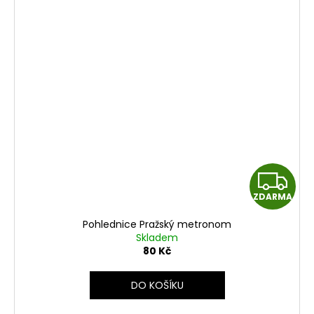
Z
ZDARMA
D
Pohlednice Pražský metronom
A
Skladem
80 Kč
R
DO KOŠÍKU
M