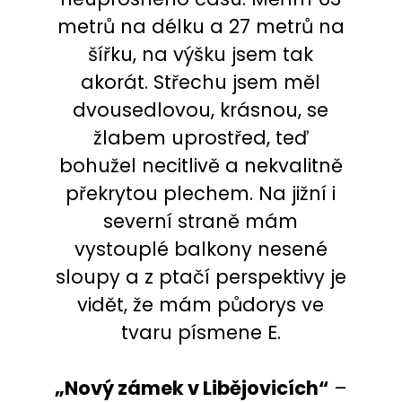
metrů na délku a 27 metrů na
šířku, na výšku jsem tak
akorát. Střechu jsem měl
dvousedlovou, krásnou, se
žlabem uprostřed, teď
bohužel necitlivě a nekvalitně
překrytou plechem. Na jižní i
severní straně mám
vystouplé balkony nesené
sloupy a z ptačí perspektivy je
vidět, že mám půdorys ve
tvaru písmene E.
„Nový zámek v Libějovicích“
–